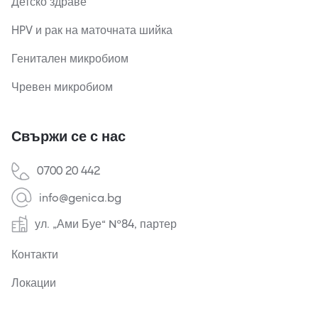
Детско здраве
HPV и рак на маточната шийка
Генитален микробиом
Чревен микробиом
Свържи се с нас
0700 20 442
info@genica.bg
ул. „Ами Буе“ №84, партер
Контакти
Локации