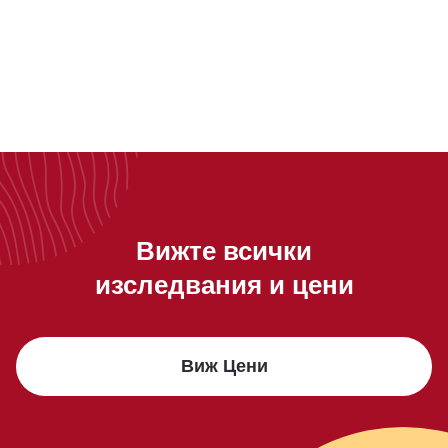
Биологично родство
Вижте всички
изследвания и цени
Виж Цени