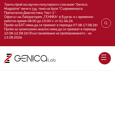
Трети
брой на научно-популярното списание "Genica
Magazine" вече е
тук
, тема на броя "Съвременната
Пренатална Диагностика, Част 1".
Офисът на Лаборатория „ГЕНИКА“ в Бургас е с временно
работно време 08:00 до 15:00 ч. от 01.06.26
Проби за БАТ няма да се приемат в периода 07.08-17.08.26!
Проби за хромозомен анализ няма да се приемат в периода
10.08-12.08.26! Възстановяване на пробовземането - на
13.08.2026