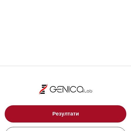
Велико Търново
гр. Велико Търново, бул.
"Васил Левски" 5
Понеделник - Петък:
08:00 - 16:00
Резултати