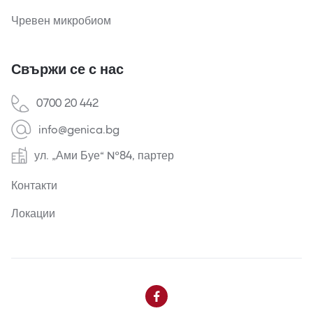
Чревен микробиом
Свържи се с нас
0700 20 442
info@genica.bg
ул. „Ами Буе“ №84, партер
Контакти
Локации
