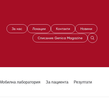
За нас
Локации
Контакти
Новини
Списание Genica Magazine
Мобилна лаборатория
За пациента
Резултати