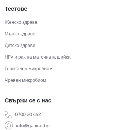
Тестове
Женско здраве
Мъжко здраве
Детско здраве
HPV и рак на маточната шийка
Генитален микробиом
Чревен микробиом
Свържи се с нас
0700 20 442
info@genica.bg