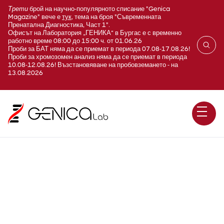
Трети
брой на научно-популярното списание "Genica
Magazine" вече е
тук
, тема на броя "Съвременната
Пренатална Диагностика, Част 1".
Офисът на Лаборатория „ГЕНИКА“ в Бургас е с временно
работно време 08:00 до 15:00 ч. от 01.06.26
Проби за БАТ няма да се приемат в периода 07.08-17.08.26!
Проби за хромозомен анализ няма да се приемат в периода
10.08-12.08.26! Възстановяване на пробовземането - на
13.08.2026
A110 Статус на
микробиологична флора