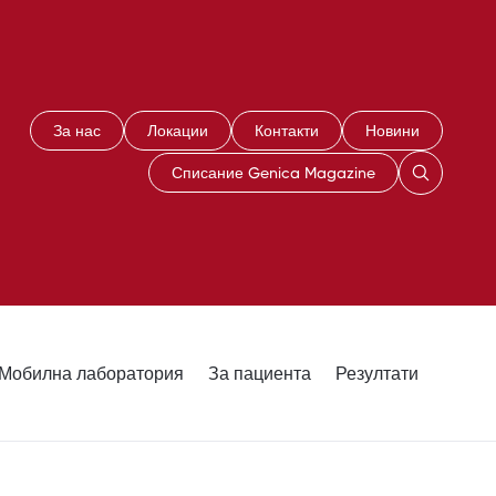
За нас
Локации
Контакти
Новини
Списание Genica Magazine
Мобилна лаборатория
За пациента
Резултати