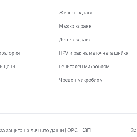
Женско здраве
Мъжко здраве
Детско здраве
оратория
HPV и рак на маточната шийка
и цени
Генитален микробиом
Чревен микробиом
за защита на личните данни | ОРС | КЗП
За