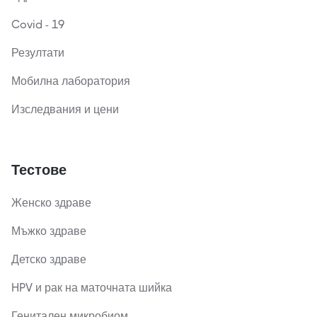
Covid - 19
Резултати
Мобилна лаборатория
Изследвания и цени
Тестове
Женско здраве
Мъжко здраве
Детско здраве
HPV и рак на маточната шийка
Генитален микробиом