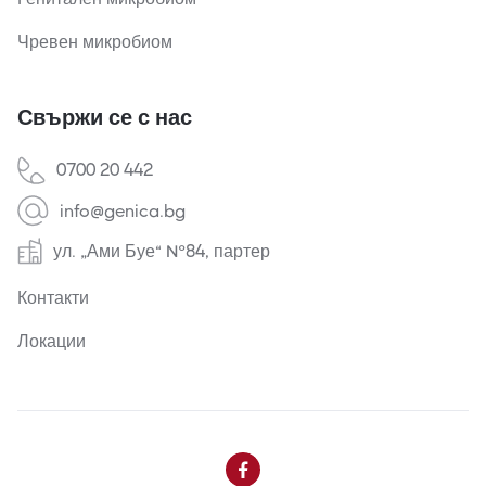
Чревен микробиом
Свържи се с нас
0700 20 442
info@genica.bg
ул. „Ами Буе“ №84, партер
Контакти
Локации
