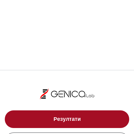
Локации
Свали брошура
Резултати