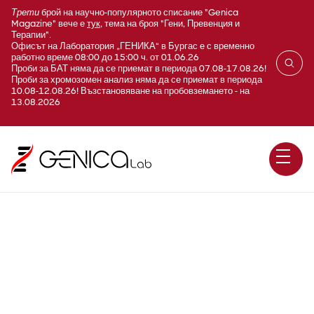
Трети
брой на научно-популярното списание "Genica
Magazine" вече е
тук
, тема на броя "Гени, Превенция и
Терапии".
Офисът на Лаборатория „ГЕНИКА“ в Бургас е с временно
работно време 08:00 до 15:00 ч. от 01.06.26
Проби за БАТ няма да се приемат в периода 07.08-17.08.26!
Проби за хромозомен анализ няма да се приемат в периода
10.08-12.08.26! Възстановяване на пробовземането - на
13.08.2026
A360 Лизозим