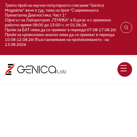
Трети
брой на научно-популярното списание "Genica
Magazine" вече е
тук
, тема на броя "Съвременната
Пренатална Диагностика, Част 1".
Офисът на Лаборатория „ГЕНИКА“ в Бургас е с временно
работно време 08:00 до 15:00 ч. от 01.06.26
Проби за БАТ няма да се приемат в периода 07.08-17.08.26!
Проби за хромозомен анализ няма да се приемат в периода
10.08-12.08.26! Възстановяване на пробовземането - на
13.08.2026
A370 PMN-еластаза