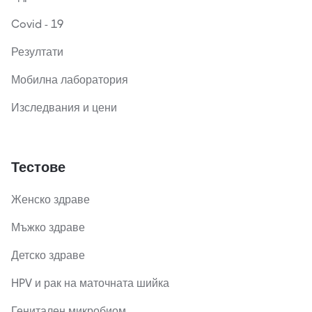
Covid - 19
Резултати
Мобилна лаборатория
Изследвания и цени
Тестове
Женско здраве
Мъжко здраве
Детско здраве
HPV и рак на маточната шийка
Генитален микробиом