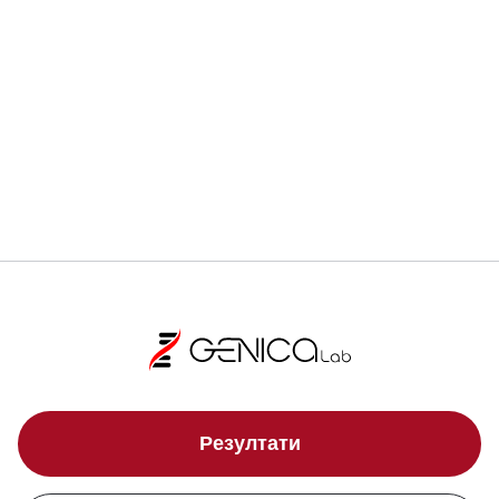
Локации
Свали брошура
Резултати