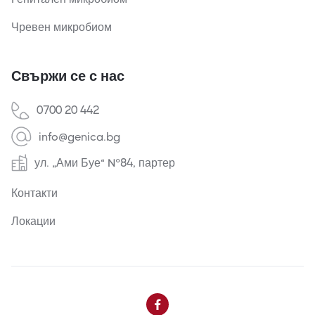
Чревен микробиом
Свържи се с нас
0700 20 442
info@genica.bg
ул. „Ами Буе“ №84, партер
Контакти
Локации
