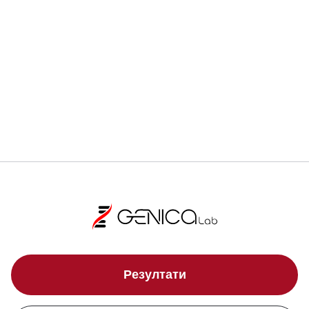
Локации
Свали брошура
Резултати