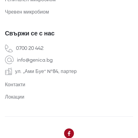
Чревен микробиом
Свържи се с нас
0700 20 442
info@genica.bg
ул. „Ами Буе“ №84, партер
Контакти
Локации
