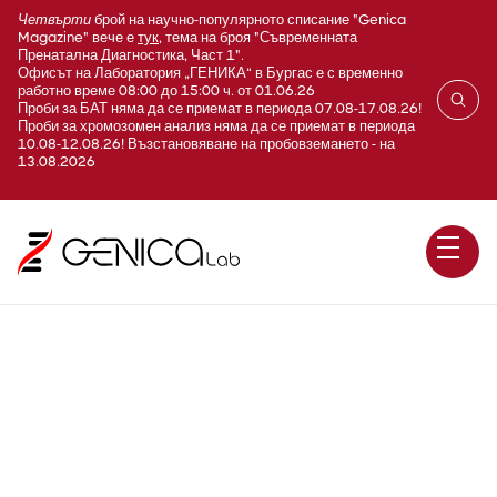
Четвърти
брой на научно-популярното списание "Genica
Magazine" вече е
тук
, тема на броя "Съвременната
Пренатална Диагностика, Част 1".
Офисът на Лаборатория „ГЕНИКА“ в Бургас е с временно
работно време 08:00 до 15:00 ч. от 01.06.26
Проби за БАТ няма да се приемат в периода 07.08-17.08.26!
Проби за хромозомен анализ няма да се приемат в периода
10.08-12.08.26! Възстановяване на пробовземането - на
13.08.2026
A440 EHEC