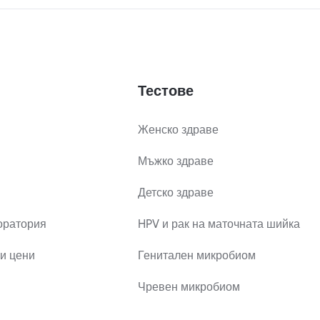
Тестове
Женско здраве
Мъжко здраве
Детско здраве
оратория
HPV и рак на маточната шийка
и цени
Генитален микробиом
Чревен микробиом