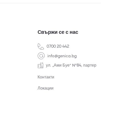
Свържи се с нас
0700 20 442
info@genica.bg
ул. „Ами Буе“ №84, партер
Контакти
Локации