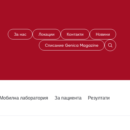
За нас
Локации
Контакти
Новини
Списание Genica Magazine
Мобилна лаборатория
За пациента
Резултати