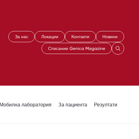
За нас
Локации
Контакти
Новини
Списание Genica Magazine
Мобилна лаборатория
За пациента
Резултати