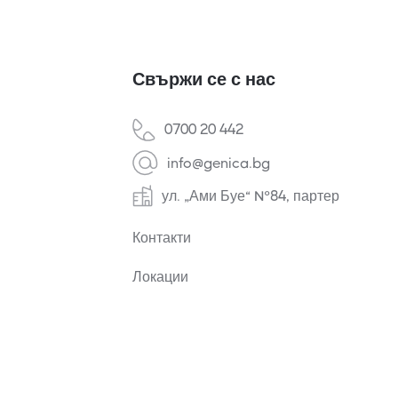
Свържи се с нас
0700 20 442
info@genica.bg
ул. „Ами Буе“ №84, партер
Контакти
Локации