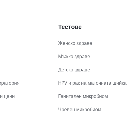
Тестове
Женско здраве
Мъжко здраве
Детско здраве
оратория
HPV и рак на маточната шийка
и цени
Генитален микробиом
Чревен микробиом