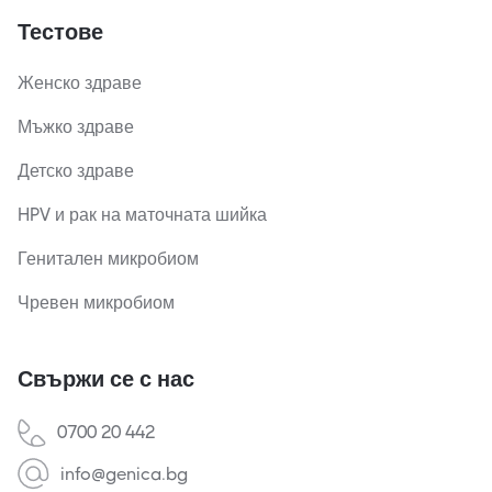
Тестове
Женско здраве
Мъжко здраве
Детско здраве
HPV и рак на маточната шийка
Генитален микробиом
Чревен микробиом
Свържи се с нас
0700 20 442
info@genica.bg