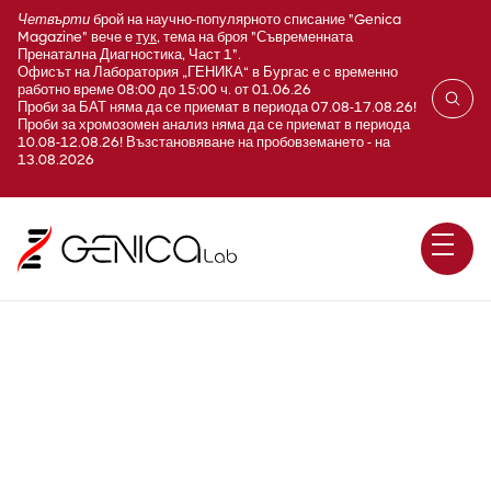
Четвърти
брой на научно-популярното списание "Genica
Magazine" вече е
тук
, тема на броя "Съвременната
Пренатална Диагностика, Част 1".
Офисът на Лаборатория „ГЕНИКА“ в Бургас е с временно
работно време 08:00 до 15:00 ч. от 01.06.26
Проби за БАТ няма да се приемат в периода 07.08-17.08.26!
Проби за хромозомен анализ няма да се приемат в периода
10.08-12.08.26! Възстановяване на пробовземането - на
13.08.2026
AGT