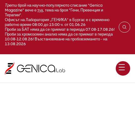
Трети
брой на научно-популярното списание "Genica
Magazine" вече е
тук
, тема на броя "Гени, Превенция и
Терапии".
Офисът на Лаборатория „ГЕНИКА“ в Бургас е с временно
работно време 08:00 до 15:00 ч. от 01.06.26
Проби за БАТ няма да се приемат в периода 07.08-17.08.26!
Проби за хромозомен анализ няма да се приемат в периода
10.08-12.08.26! Възстановяване на пробовземането - на
13.08.2026
Албумин (Albumin)