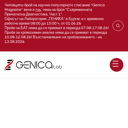
Четвърти
брой на научно-популярното списание "Genica
Magazine" вече е
тук
, тема на броя "Съвременната
Пренатална Диагностика, Част 1".
Офисът на Лаборатория „ГЕНИКА“ в Бургас е с временно
работно време 08:00 до 15:00 ч. от 01.06.26
Проби за БАТ няма да се приемат в периода 07.08-17.08.26!
Проби за хромозомен анализ няма да се приемат в периода
10.08-12.08.26! Възстановяване на пробовземането - на
13.08.2026
Алфа амилаза в урина
(Amilase)