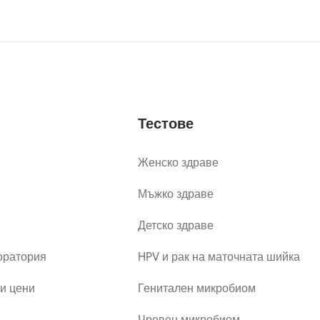
Тестове
Женско здраве
Мъжко здраве
Детско здраве
оратория
HPV и рак на маточната шийка
и цени
Генитален микробиом
Чревен микробиом