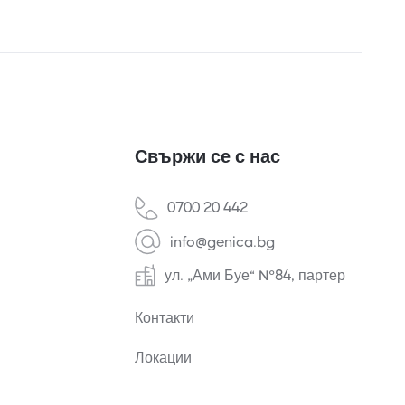
Свържи се с нас
0700 20 442
info@genica.bg
ул. „Ами Буе“ №84, партер
Контакти
Локации