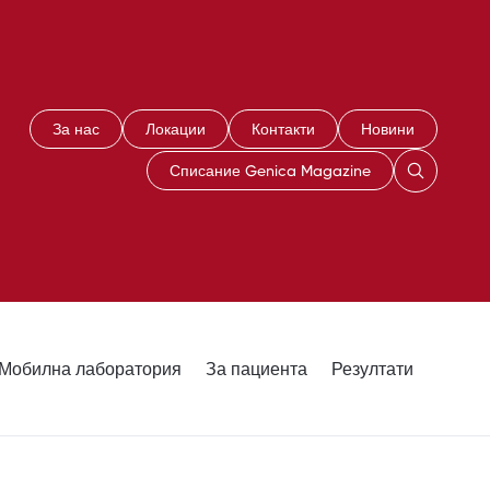
За нас
Локации
Контакти
Новини
Списание Genica Magazine
Мобилна лаборатория
За пациента
Резултати