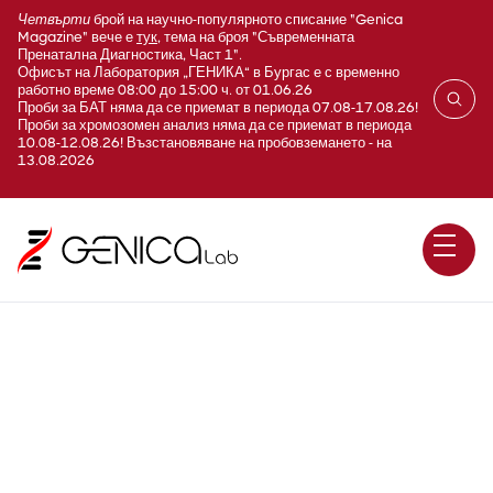
Четвърти
брой на научно-популярното списание "Genica
Magazine" вече е
тук
, тема на броя "Съвременната
Пренатална Диагностика, Част 1".
Офисът на Лаборатория „ГЕНИКА“ в Бургас е с временно
работно време 08:00 до 15:00 ч. от 01.06.26
Проби за БАТ няма да се приемат в периода 07.08-17.08.26!
Проби за хромозомен анализ няма да се приемат в периода
10.08-12.08.26! Възстановяване на пробовземането - на
13.08.2026
Антинуклеарни антитела -
профил (ANA panel;