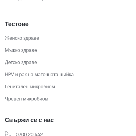
Тестове
Женско здраве
Мъжко здраве
Детско здраве
HPV и рак на маточната шийка
Генитален микробиом
Чревен микробиом
Свържи се с нас
0700 20 442