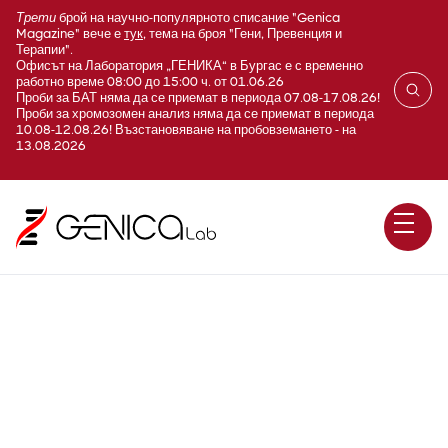
Трети
брой на научно-популярното списание "Genica
Magazine" вече е
тук
, тема на броя "Гени, Превенция и
Терапии".
Офисът на Лаборатория „ГЕНИКА“ в Бургас е с временно
работно време 08:00 до 15:00 ч. от 01.06.26
Проби за БАТ няма да се приемат в периода 07.08-17.08.26!
Проби за хромозомен анализ няма да се приемат в периода
10.08-12.08.26! Възстановяване на пробовземането - на
13.08.2026
Андрогенна функция