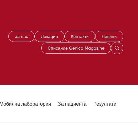
За нас
Локации
Контакти
Новини
Списание Genica Magazine
Мобилна лаборатория
За пациента
Резултати