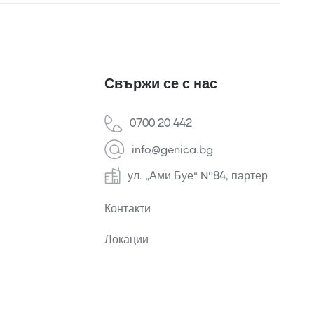
Свържи се с нас
0700 20 442
info@genica.bg
ул. „Ами Буе“ №84, партер
Контакти
Локации