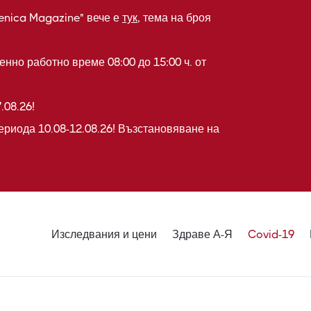
enica Magazine" вече е
тук
, тема на броя
нно работно време 08:00 до 15:00 ч. от
.08.26!
ериода 10.08-12.08.26! Възстановяване на
Изследвания и цени
Здраве А-Я
Covid-19