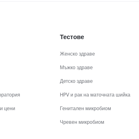
Тестове
Женско здраве
Мъжко здраве
Детско здраве
оратория
HPV и рак на маточната шийка
и цени
Генитален микробиом
Чревен микробиом