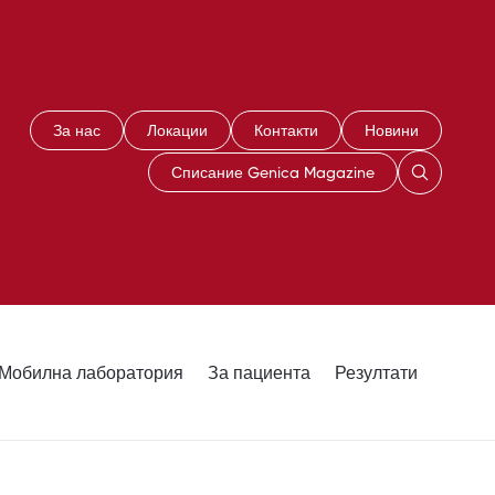
За нас
Локации
Контакти
Новини
Списание Genica Magazine
Мобилна лаборатория
За пациента
Резултати