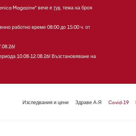
enica Magazine" вече е
тук
, тема на броя
нно работно време 08:00 до 15:00 ч. от
.08.26!
ериода 10.08-12.08.26! Възстановяване на
Изследвания и цени
Здраве А-Я
Covid-19