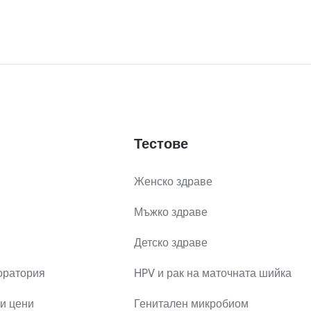
Тестове
Женско здраве
Мъжко здраве
Детско здраве
оратория
HPV и рак на маточната шийка
и цени
Генитален микробиом