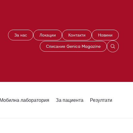
За нас
Локации
Контакти
Новини
Списание Genica Magazine
Мобилна лаборатория
За пациента
Резултати