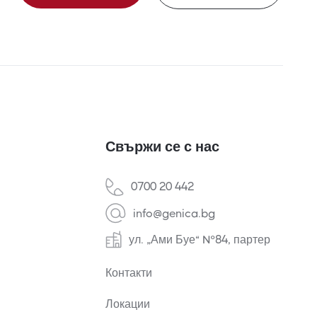
Свържи се с нас
0700 20 442
info@genica.bg
ул. „Ами Буе“ №84, партер
Контакти
Локации