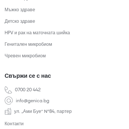
Мъжко здраве
Детско здраве
HPV и рак на маточната шийка
Генитален микробиом
Чревен микробиом
Свържи се с нас
0700 20 442
info@genica.bg
ул. „Ами Буе“ №84, партер
Контакти