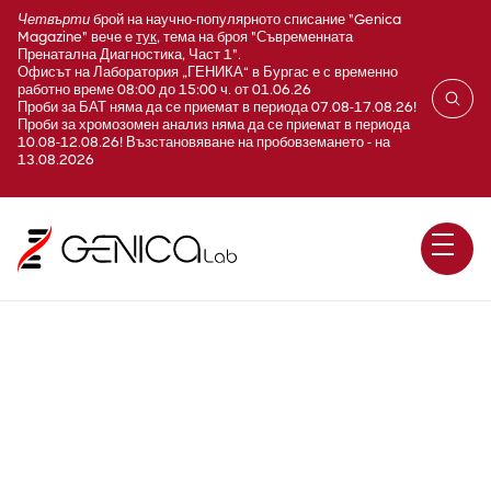
Четвърти
брой на научно-популярното списание "Genica
Magazine" вече е
тук
, тема на броя "Съвременната
Пренатална Диагностика, Част 1".
Офисът на Лаборатория „ГЕНИКА“ в Бургас е с временно
работно време 08:00 до 15:00 ч. от 01.06.26
Проби за БАТ няма да се приемат в периода 07.08-17.08.26!
Проби за хромозомен анализ няма да се приемат в периода
10.08-12.08.26! Възстановяване на пробовземането - на
13.08.2026
Антигладкомускулни
антитела (ASMA, AGMA; Anti-