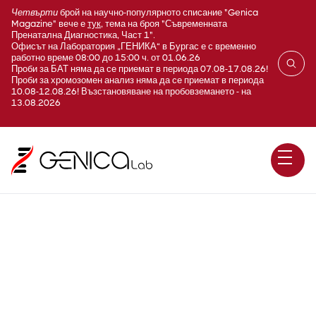
Четвърти
брой на научно-популярното списание "Genica
Magazine" вече е
тук
, тема на броя "Съвременната
Пренатална Диагностика, Част 1".
Офисът на Лаборатория „ГЕНИКА“ в Бургас е с временно
работно време 08:00 до 15:00 ч. от 01.06.26
Проби за БАТ няма да се приемат в периода 07.08-17.08.26!
Проби за хромозомен анализ няма да се приемат в периода
10.08-12.08.26! Възстановяване на пробовземането - на
13.08.2026
Aнтиспермални антитела
(ASA; Antisperm antibodies )