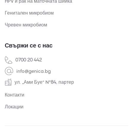
HPV и рак на маточната шийка
Генитален микробиом
Чревен микробиом
Свържи се с нас
0700 20 442
info@genica.bg
ул. „Ами Буе“ №84, партер
Контакти
Локации