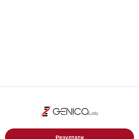
Ранната диагностика може да спаси живот.
Регистрирай се
Локации
Резултати