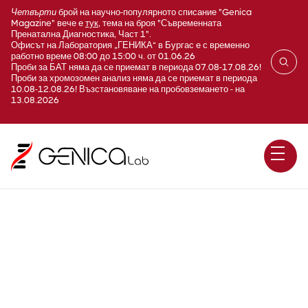
Четвърти
брой на научно-популярното списание "Genica
Magazine" вече е
тук
, тема на броя "Съвременната
Пренатална Диагностика, Част 1".
Офисът на Лаборатория „ГЕНИКА“ в Бургас е с временно
работно време 08:00 до 15:00 ч. от 01.06.26
Проби за БАТ няма да се приемат в периода 07.08-17.08.26!
Проби за хромозомен анализ няма да се приемат в периода
10.08-12.08.26! Възстановяване на пробовземането - на
13.08.2026
AR(CAG)n, VDR(AT)n