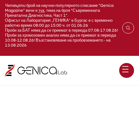
Четвърти
брой на научно-популярното списание "Genica
Magazine" вече е
тук
, тема на броя "Съвременната
Пренатална Диагностика, Част 1".
Офисът на Лаборатория „ГЕНИКА“ в Бургас е с временно
работно време 08:00 до 15:00 ч. от 01.06.26
Проби за БАТ няма да се приемат в периода 07.08-17.08.26!
Проби за хромозомен анализ няма да се приемат в периода
10.08-12.08.26! Възстановяване на пробовземането - на
13.08.2026
Атаксия на Friedreich / FXN /
Фрагментен анализ - (GAA)n