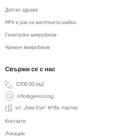
Детско здраве
HPV и рак на маточната шийка
Генитален микробиом
Чревен микробиом
Свържи се с нас
0700 20 442
info@genica.bg
ул. „Ами Буе“ №84, партер
Контакти
Локации