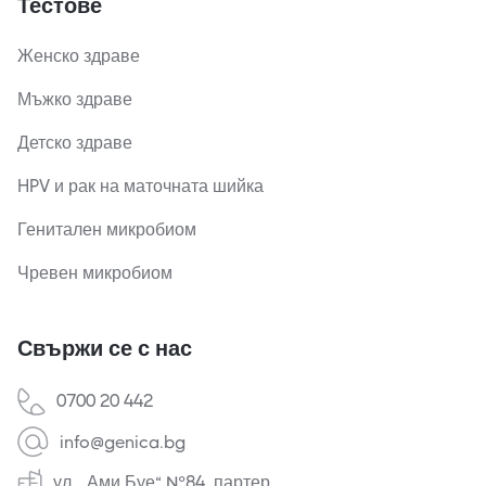
Тестове
Женско здраве
Мъжко здраве
Детско здраве
HPV и рак на маточната шийка
Генитален микробиом
Чревен микробиом
Свържи се с нас
0700 20 442
info@genica.bg
ул. „Ами Буе“ №84, партер