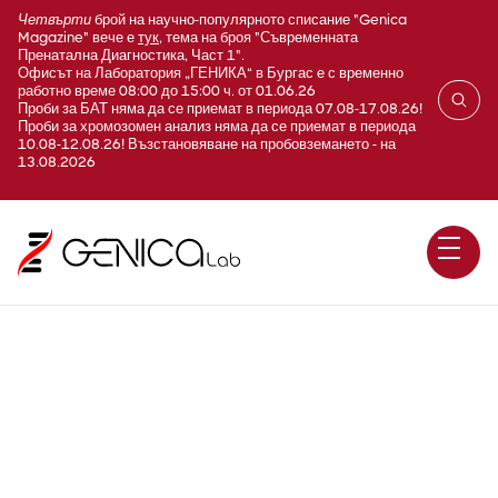
Четвърти
брой на научно-популярното списание "Genica
Magazine" вече е
тук
, тема на броя "Съвременната
Пренатална Диагностика, Част 1".
Офисът на Лаборатория „ГЕНИКА“ в Бургас е с временно
работно време 08:00 до 15:00 ч. от 01.06.26
Проби за БАТ няма да се приемат в периода 07.08-17.08.26!
Проби за хромозомен анализ няма да се приемат в периода
10.08-12.08.26! Възстановяване на пробовземането - на
13.08.2026
Автоимунна чернодробна
болест (панел)