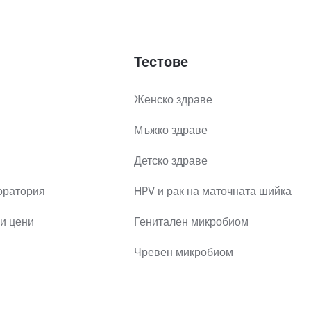
Тестове
Женско здраве
Мъжко здраве
Детско здраве
оратория
HPV и рак на маточната шийка
и цени
Генитален микробиом
Чревен микробиом