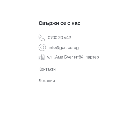
Свържи се с нас
0700 20 442
info@genica.bg
ул. „Ами Буе“ №84, партер
Контакти
Локации