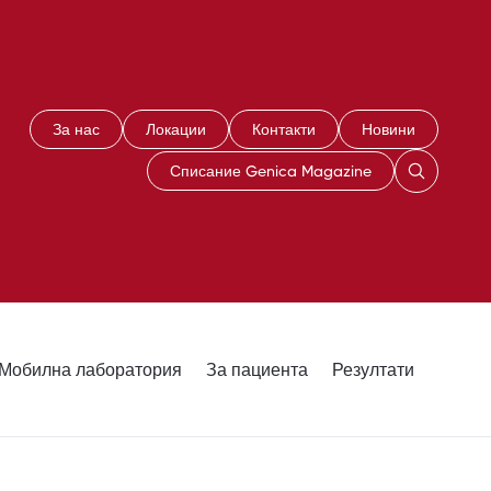
За нас
Локации
Контакти
Новини
Списание Genica Magazine
Мобилна лаборатория
За пациента
Резултати