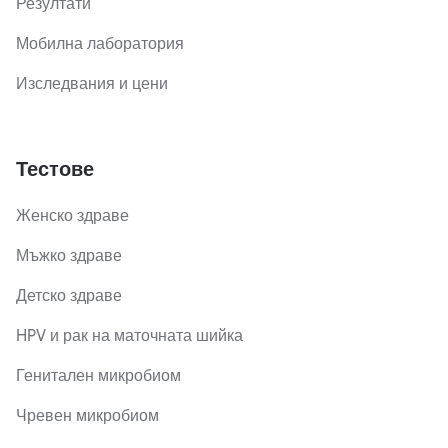
Резултати
Мобилна лаборатория
Изследвания и цени
Тестове
Женско здраве
Мъжко здраве
Детско здраве
HPV и рак на маточната шийка
Генитален микробиом
Чревен микробиом