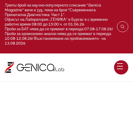
Трети
брой на научно-популярното списание "Genica
Magazine" вече е
тук
, тема на броя "Съвременната
Пренатална Диагностика, Част 1".
Офисът на Лаборатория „ГЕНИКА“ в Бургас е с временно
работно време 08:00 до 15:00 ч. от 01.06.26
Проби за БАТ няма да се приемат в периода 07.08-17.08.26!
Проби за хромозомен анализ няма да се приемат в периода
10.08-12.08.26! Възстановяване на пробовземането - на
13.08.2026
B260 Язвен колит: x-ANCA