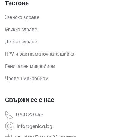
Тестове
Женско здраве
Мъжко здраве
Детско здраве
HPV и рак на маточната шийка
Генитален микробиом
Чревен микробиом
Свържи се с нас
0700 20 442
info@genica.bg