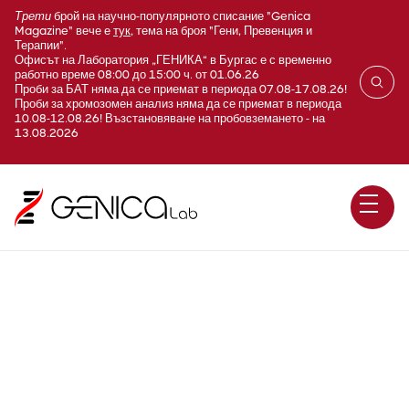
Трети
брой на научно-популярното списание "Genica
Magazine" вече е
тук
, тема на броя "Гени, Превенция и
Терапии".
Офисът на Лаборатория „ГЕНИКА“ в Бургас е с временно
работно време 08:00 до 15:00 ч. от 01.06.26
Проби за БАТ няма да се приемат в периода 07.08-17.08.26!
Проби за хромозомен анализ няма да се приемат в периода
10.08-12.08.26! Възстановяване на пробовземането - на
13.08.2026
Barth синдром, 3-
METHYLGLUTACONIC