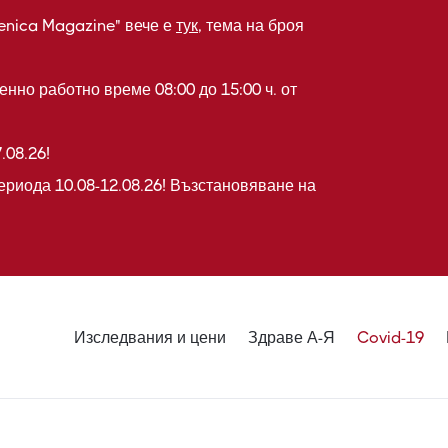
enica Magazine" вече е
тук
, тема на броя
нно работно време 08:00 до 15:00 ч. от
.08.26!
ериода 10.08-12.08.26! Възстановяване на
Изследвания и цени
Здраве А-Я
Covid-19