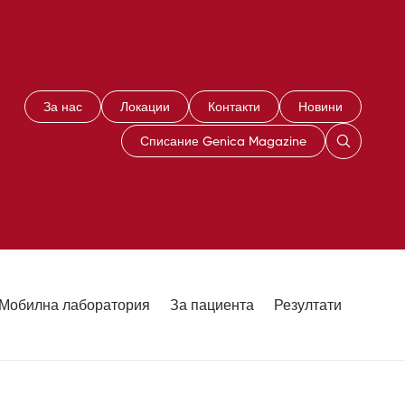
За нас
Локации
Контакти
Новини
Списание Genica Magazine
Мобилна лаборатория
За пациента
Резултати