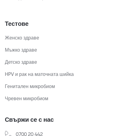
Тестове
Женско здраве
Мъжко здраве
Детско здраве
HPV и рак на маточната шийка
Генитален микробиом
Чревен микробиом
Свържи се с нас
0700 20 442