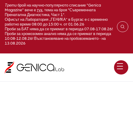
Трети
брой на научно-популярното списание "Genica
Magazine" вече е
тук
, тема на броя "Съвременната
Пренатална Диагностика, Част 1".
Офисът на Лаборатория „ГЕНИКА“ в Бургас е с временно
работно време 08:00 до 15:00 ч. от 01.06.26
Проби за БАТ няма да се приемат в периода 07.08-17.08.26!
Проби за хромозомен анализ няма да се приемат в периода
10.08-12.08.26! Възстановяване на пробовземането - на
13.08.2026
БАТ тест - 4 медикамента