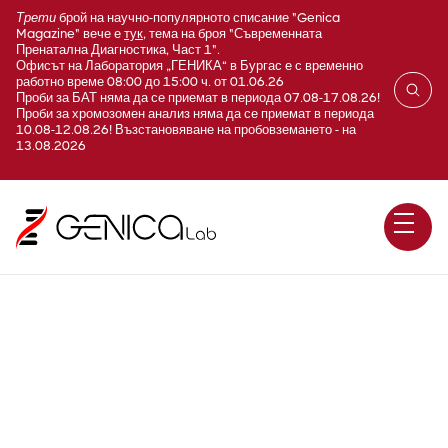
Трети
брой на научно-популярното списание "Genica
Magazine" вече е
тук
, тема на броя "Съвременната
Пренатална Диагностика, Част 1".
Офисът на Лаборатория „ГЕНИКА“ в Бургас е с временно
работно време 08:00 до 15:00 ч. от 01.06.26
Проби за БАТ няма да се приемат в периода 07.08-17.08.26!
Проби за хромозомен анализ няма да се приемат в периода
10.08-12.08.26! Възстановяване на пробовземането - на
13.08.2026
БАТ тест - 8 медикамента