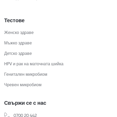
Тестове
Женско здраве
Мъжко здраве
Детско здраве
HPV и рак на маточната шийка
Генитален микробиом
Чревен микробиом
Свържи се с нас
0700 20 442