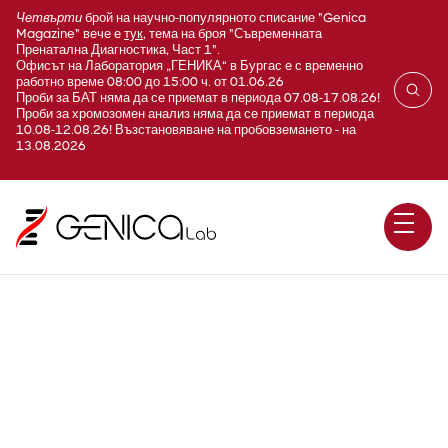
Четвърти
брой на научно-популярното списание "Genica
Magazine" вече е
тук
, тема на броя "Съвременната
Пренатална Диагностика, Част 1".
Офисът на Лаборатория „ГЕНИКА“ в Бургас е с временно
работно време 08:00 до 15:00 ч. от 01.06.26
Проби за БАТ няма да се приемат в периода 07.08-17.08.26!
Проби за хромозомен анализ няма да се приемат в периода
10.08-12.08.26! Възстановяване на пробовземането - на
13.08.2026
C-терминален телопептид
(Beta-CrossLaps; B-CTx)