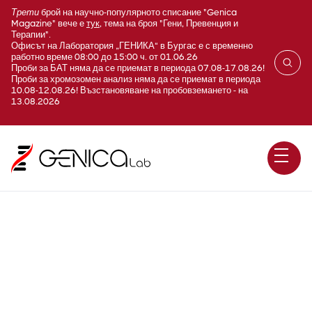
Трети
брой на научно-популярното списание "Genica
Magazine" вече е
тук
, тема на броя "Гени, Превенция и
Терапии".
Офисът на Лаборатория „ГЕНИКА“ в Бургас е с временно
работно време 08:00 до 15:00 ч. от 01.06.26
Проби за БАТ няма да се приемат в периода 07.08-17.08.26!
Проби за хромозомен анализ няма да се приемат в периода
10.08-12.08.26! Възстановяване на пробовземането - на
13.08.2026
Body Building разширен