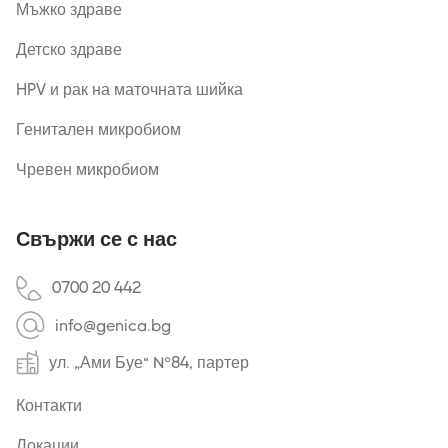
Мъжко здраве
Детско здраве
HPV и рак на маточната шийка
Генитален микробиом
Чревен микробиом
Свържи се с нас
0700 20 442
info@genica.bg
ул. „Ами Буе“ №84, партер
Контакти
Локации