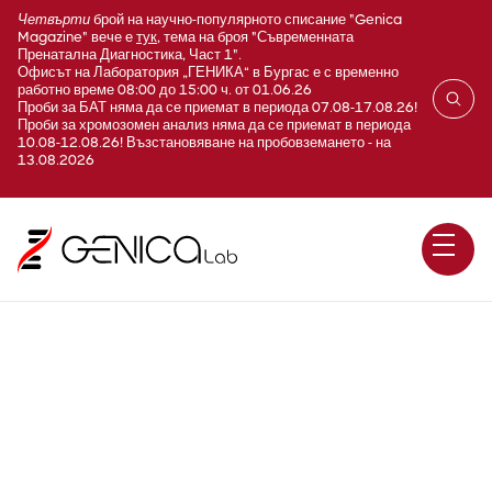
Четвърти
брой на научно-популярното списание "Genica
Magazine" вече е
тук
, тема на броя "Съвременната
Пренатална Диагностика, Част 1".
Офисът на Лаборатория „ГЕНИКА“ в Бургас е с временно
работно време 08:00 до 15:00 ч. от 01.06.26
Проби за БАТ няма да се приемат в периода 07.08-17.08.26!
Проби за хромозомен анализ няма да се приемат в периода
10.08-12.08.26! Възстановяване на пробовземането - на
13.08.2026
Болест на Canavan / ASPA /
секвениране по Sanger