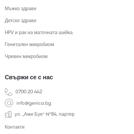
Мъжко здраве
Детско здраве
HPV и рак на маточната шийка
Генитален микробиом
Чревен микробиом
Свържи се с нас
0700 20 442
info@genica.bg
ул. „Ами Буе“ №84, партер
Контакти