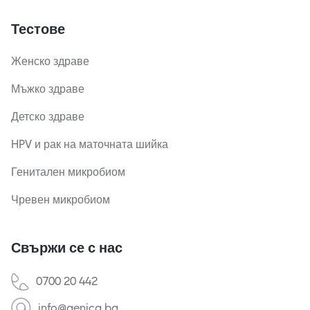
Тестове
Женско здраве
Мъжко здраве
Детско здраве
HPV и рак на маточната шийка
Генитален микробиом
Чревен микробиом
Свържи се с нас
0700 20 442
info@genica.bg