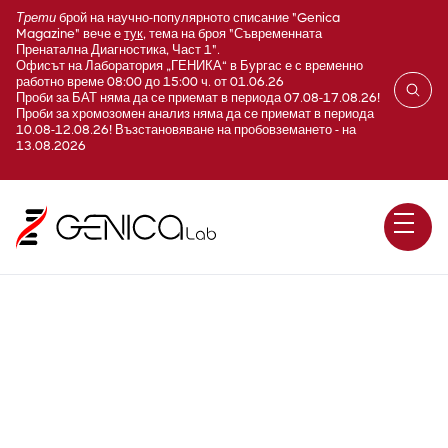
Трети
брой на научно-популярното списание "Genica
Magazine" вече е
тук
, тема на броя "Съвременната
Пренатална Диагностика, Част 1".
Офисът на Лаборатория „ГЕНИКА“ в Бургас е с временно
работно време 08:00 до 15:00 ч. от 01.06.26
Проби за БАТ няма да се приемат в периода 07.08-17.08.26!
Проби за хромозомен анализ няма да се приемат в периода
10.08-12.08.26! Възстановяване на пробовземането - на
13.08.2026
Болест на Charcot-Marie-
Tooth, аксонална, тип 2K, 4A