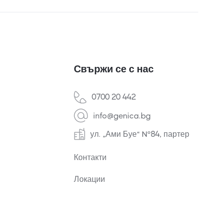
Свържи се с нас
0700 20 442
info@genica.bg
ул. „Ами Буе“ №84, партер
Контакти
Локации