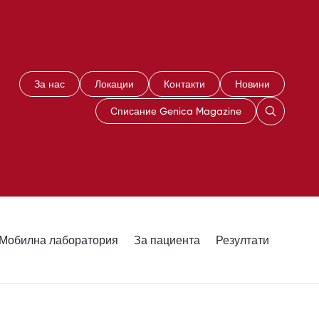
За нас
Локации
Контакти
Новини
Списание Genica Magazine
Мобилна лаборатория
За пациента
Резултати