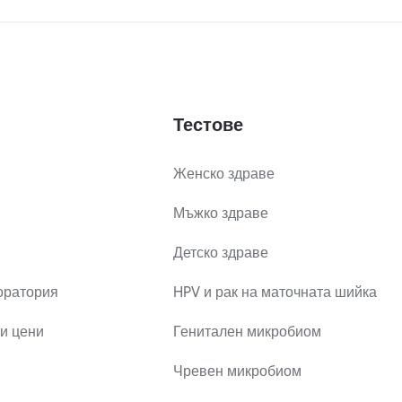
Тестове
Женско здраве
Мъжко здраве
Детско здраве
оратория
HPV и рак на маточната шийка
и цени
Генитален микробиом
Чревен микробиом