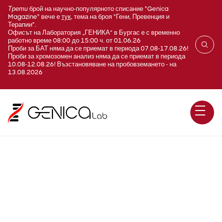
Трети
брой на научно-популярното списание "Genica
Magazine" вече е
тук
, тема на броя "Гени, Превенция и
Терапии".
Офисът на Лаборатория „ГЕНИКА“ в Бургас е с временно
работно време 08:00 до 15:00 ч. от 01.06.26
Проби за БАТ няма да се приемат в периода 07.08-17.08.26!
Проби за хромозомен анализ няма да се приемат в периода
10.08-12.08.26! Възстановяване на пробовземането - на
13.08.2026
Cerebrotendinous
xanthomatosis / CYP27A1 /