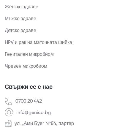
Женско здраве
Мъжко здраве
Детско здраве
HPV и рак на маточната шийка
Генитален микробиом
Чревен микробиом
Свържи се с нас
0700 20 442
info@genica.bg
ул. „Ами Буе“ №84, партер