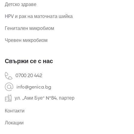
Детско здраве
HPV и рак на маточната шийка
Генитален микробиом
Чревен микробиом
Свържи се с нас
0700 20 442
info@genica.bg
ул. „Ами Буе“ №84, партер
Контакти
Локации