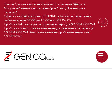
Трети
брой на научно-популярното списание "Genica
Magazine" вече е
тук
, тема на броя "Гени, Превенция и
Терапии".
Офисът на Лаборатория „ГЕНИКА“ в Бургас е с временно
работно време 08:00 до 15:00 ч. от 01.06.26
Проби за БАТ няма да се приемат в периода 07.08-17.08.26!
Проби за хромозомен анализ няма да се приемат в периода
10.08-12.08.26! Възстановяване на пробовземането - на
13.08.2026
Чернодробна стеатоза