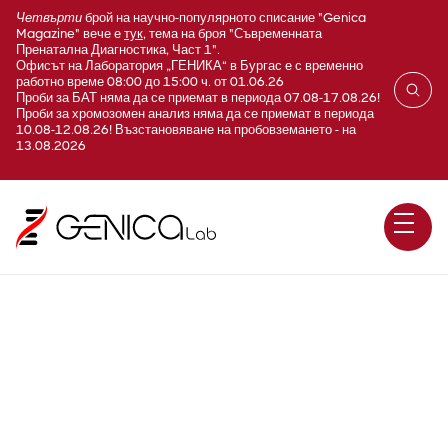
Четвърти
брой на научно-популярното списание "Genica
Magazine" вече е
тук
, тема на броя "Съвременната
Пренатална Диагностика, Част 1".
Офисът на Лаборатория „ГЕНИКА“ в Бургас е с временно
работно време 08:00 до 15:00 ч. от 01.06.26
Проби за БАТ няма да се приемат в периода 07.08-17.08.26!
Проби за хромозомен анализ няма да се приемат в периода
10.08-12.08.26! Възстановяване на пробовземането - на
13.08.2026
Пневмонийна хламидия
(Chlamydophila pneumoniae)