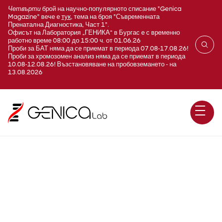
Четвърти
брой на научно-популярното списание "Genica
Magazine" вече е
тук
, тема на броя "Съвременната
Пренатална Диагностика, Част 1".
Офисът на Лаборатория „ГЕНИКА“ в Бургас е с временно
работно време 08:00 до 15:00 ч. от 01.06.26
Проби за БАТ няма да се приемат в периода 07.08-17.08.26!
Проби за хромозомен анализ няма да се приемат в периода
10.08-12.08.26! Възстановяване на пробовземането - на
13.08.2026
Цитомегаловирус (CMV;
Cytomegalovirus) IgG+