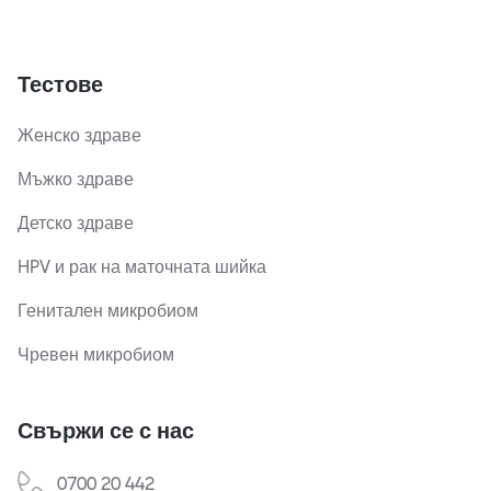
Тестове
Женско здраве
Мъжко здраве
Детско здраве
HPV и рак на маточната шийка
Генитален микробиом
Чревен микробиом
Свържи се с нас
0700 20 442