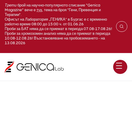
Трети
брой на научно-популярното списание "Genica
Magazine" вече е
тук
, тема на броя "Гени, Превенция и
Терапии".
Офисът на Лаборатория „ГЕНИКА“ в Бургас е с временно
работно време 08:00 до 15:00 ч. от 01.06.26
Проби за БАТ няма да се приемат в периода 07.08-17.08.26!
Проби за хромозомен анализ няма да се приемат в периода
10.08-12.08.26! Възстановяване на пробовземането - на
13.08.2026
D1090 Титаниеви сплави