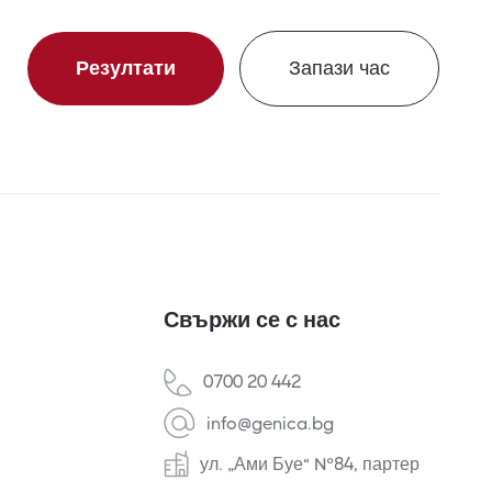
Резултати
Запази час
Свържи се с нас
0700 20 442
info@genica.bg
ул. „Ами Буе“ №84, партер