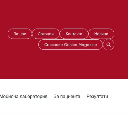
За нас
Локации
Контакти
Новини
Списание Genica Magazine
Мобилна лаборатория
За пациента
Резултати