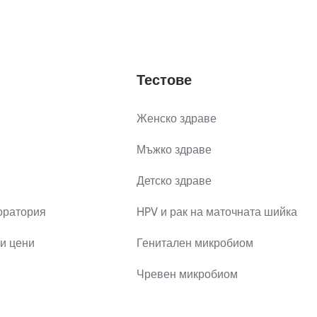
Тестове
Женско здраве
Мъжко здраве
Детско здраве
оратория
HPV и рак на маточната шийка
и цени
Генитален микробиом
Чревен микробиом