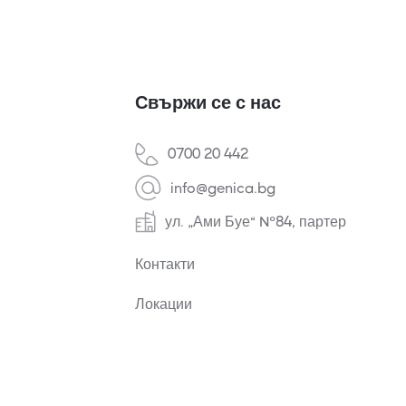
Свържи се с нас
0700 20 442
info@genica.bg
ул. „Ами Буе“ №84, партер
Контакти
Локации