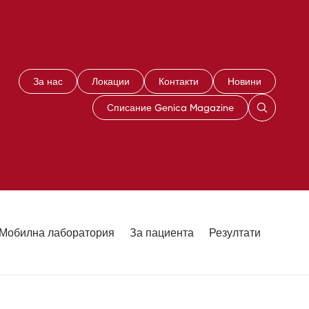
За нас
Локации
Контакти
Новини
Списание Genica Magazine
Мобилна лаборатория
За пациента
Резултати