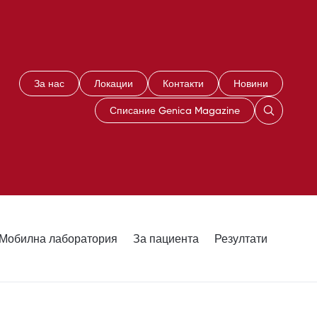
За нас
Локации
Контакти
Новини
Списание Genica Magazine
Мобилна лаборатория
За пациента
Резултати