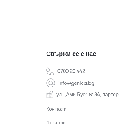
Свържи се с нас
0700 20 442
info@genica.bg
ул. „Ами Буе“ №84, партер
Контакти
Локации