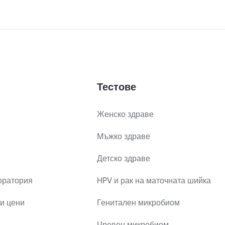
Тестове
Женско здраве
Мъжко здраве
Детско здраве
оратория
HPV и рак на маточната шийка
и цени
Генитален микробиом
Чревен микробиом