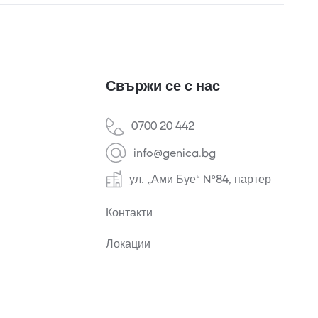
Свържи се с нас
0700 20 442
info@genica.bg
ул. „Ами Буе“ №84, партер
Контакти
Локации