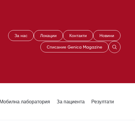
За нас
Локации
Контакти
Новини
Списание Genica Magazine
Мобилна лаборатория
За пациента
Резултати