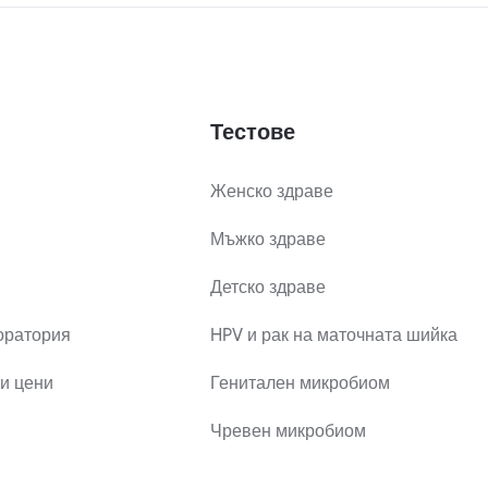
Тестове
Женско здраве
Мъжко здраве
Детско здраве
оратория
HPV и рак на маточната шийка
и цени
Генитален микробиом
Чревен микробиом