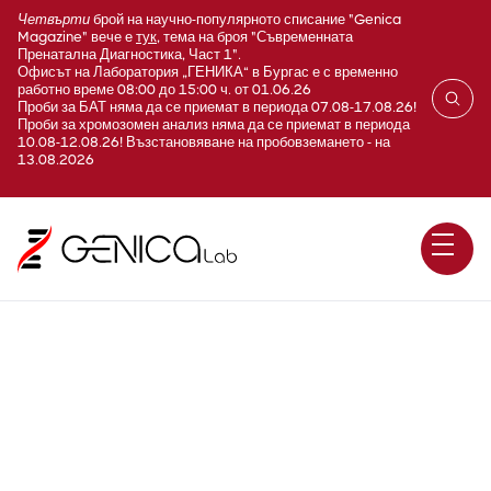
Четвърти
брой на научно-популярното списание "Genica
Magazine" вече е
тук
, тема на броя "Съвременната
Пренатална Диагностика, Част 1".
Офисът на Лаборатория „ГЕНИКА“ в Бургас е с временно
работно време 08:00 до 15:00 ч. от 01.06.26
Проби за БАТ няма да се приемат в периода 07.08-17.08.26!
Проби за хромозомен анализ няма да се приемат в периода
10.08-12.08.26! Възстановяване на пробовземането - на
13.08.2026
Детоксикация – Фаза 1