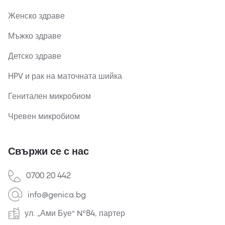
Женско здраве
Мъжко здраве
Детско здраве
HPV и рак на маточната шийка
Генитален микробиом
Чревен микробиом
Свържи се с нас
0700 20 442
info@genica.bg
ул. „Ами Буе“ №84, партер