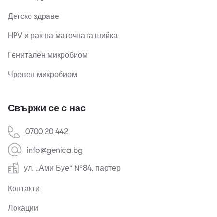
Детско здраве
HPV и рак на маточната шийка
Генитален микробиом
Чревен микробиом
Свържи се с нас
0700 20 442
info@genica.bg
ул. „Ами Буе“ №84, партер
Контакти
Локации