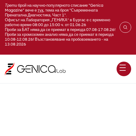
Трети
брой на научно-популярното списание "Genica
Magazine" вече е
тук
, тема на броя "Съвременната
Пренатална Диагностика, Част 1".
Офисът на Лаборатория „ГЕНИКА“ в Бургас е с временно
работно време 08:00 до 15:00 ч. от 01.06.26
Проби за БАТ няма да се приемат в периода 07.08-17.08.26!
Проби за хромозомен анализ няма да се приемат в периода
10.08-12.08.26! Възстановяване на пробовземането - на
13.08.2026
Друг секрет