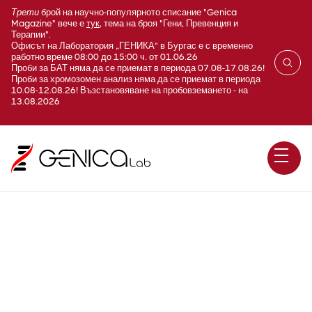
Трети
брой на научно-популярното списание "Genica
Magazine" вече е
тук
, тема на броя "Гени, Превенция и
Терапии".
Офисът на Лаборатория „ГЕНИКА“ в Бургас е с временно
работно време 08:00 до 15:00 ч. от 01.06.26
Проби за БАТ няма да се приемат в периода 07.08-17.08.26!
Проби за хромозомен анализ няма да се приемат в периода
10.08-12.08.26! Възстановяване на пробовземането - на
13.08.2026
DYSTONIA -6 / THAP1 /
секвениране по Sanger