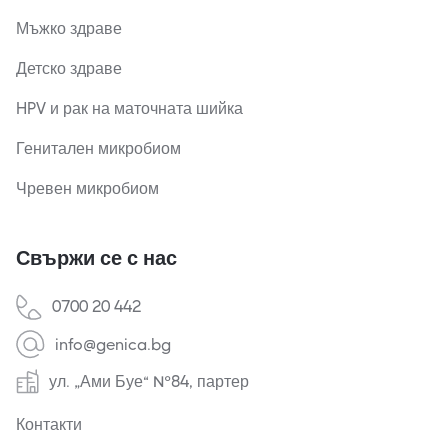
Мъжко здраве
Детско здраве
HPV и рак на маточната шийка
Генитален микробиом
Чревен микробиом
Свържи се с нас
0700 20 442
info@genica.bg
ул. „Ами Буе“ №84, партер
Контакти