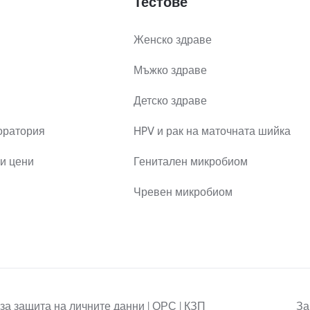
Тестове
Женско здраве
Мъжко здраве
Детско здраве
оратория
HPV и рак на маточната шийка
и цени
Генитален микробиом
Чревен микробиом
за защита на личните данни | ОРС | КЗП
За