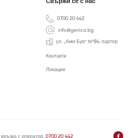
Свържи се с нас
0700 20 442
info@genica.bg
ул. „Ами Буе“ №84, партер
Контакти
Локации
 връзка с оператор:
0700 20 442
