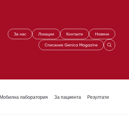
За нас
Локации
Контакти
Новини
Списание Genica Magazine
Мобилна лаборатория
За пациента
Резултати