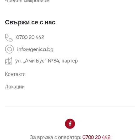
Чревен микробиом
Свържи се с нас
0700 20 442
info@genica.bg
ул. „Ами Буе“ №84, партер
Контакти
Локации

За връзка с оператор:
0700 20 442