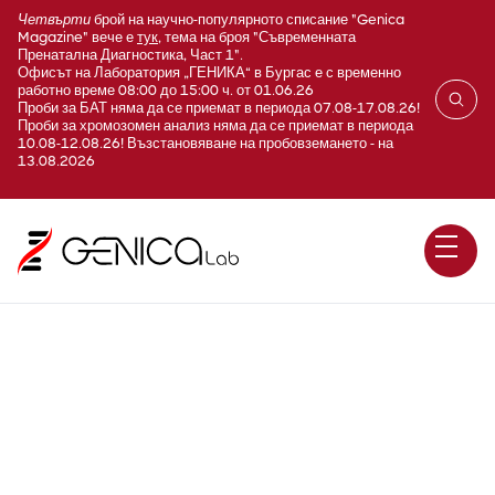
Четвърти
брой на научно-популярното списание "Genica
Magazine" вече е
тук
, тема на броя "Съвременната
Пренатална Диагностика, Част 1".
Офисът на Лаборатория „ГЕНИКА“ в Бургас е с временно
работно време 08:00 до 15:00 ч. от 01.06.26
Проби за БАТ няма да се приемат в периода 07.08-17.08.26!
Проби за хромозомен анализ няма да се приемат в периода
10.08-12.08.26! Възстановяване на пробовземането - на
13.08.2026
E115 Вътреклетъчни
минерали