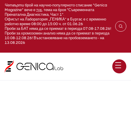
Четвърти
брой на научно-популярното списание "Genica
Magazine" вече е
тук
, тема на броя "Съвременната
Пренатална Диагностика, Част 1".
Офисът на Лаборатория „ГЕНИКА“ в Бургас е с временно
работно време 08:00 до 15:00 ч. от 01.06.26
Проби за БАТ няма да се приемат в периода 07.08-17.08.26!
Проби за хромозомен анализ няма да се приемат в периода
10.08-12.08.26! Възстановяване на пробовземането - на
13.08.2026
E130 Селен в кръв