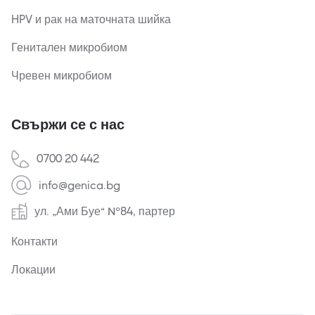
HPV и рак на маточната шийка
Генитален микробиом
Чревен микробиом
Свържи се с нас
0700 20 442
info@genica.bg
ул. „Ами Буе“ №84, партер
Контакти
Локации